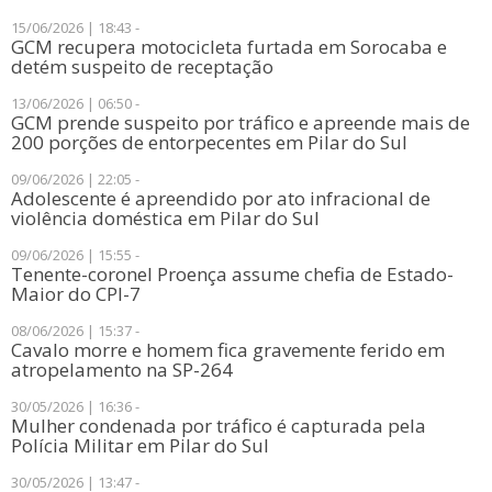
15/06/2026 | 18:43 -
​GCM recupera motocicleta furtada em Sorocaba e
detém suspeito de receptação
13/06/2026 | 06:50 -
​GCM prende suspeito por tráfico e apreende mais de
200 porções de entorpecentes em Pilar do Sul
09/06/2026 | 22:05 -
​Adolescente é apreendido por ato infracional de
violência doméstica em Pilar do Sul
09/06/2026 | 15:55 -
Tenente-coronel Proença assume chefia de Estado-
Maior do CPI-7
08/06/2026 | 15:37 -
Cavalo morre e homem fica gravemente ferido em
atropelamento na SP-264
30/05/2026 | 16:36 -
​Mulher condenada por tráfico é capturada pela
Polícia Militar em Pilar do Sul
30/05/2026 | 13:47 -