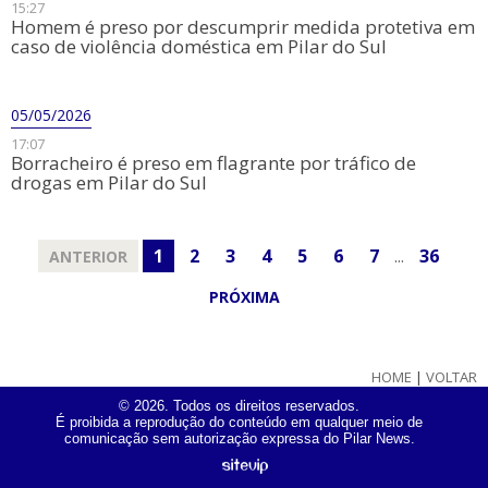
15:27
Homem é preso por descumprir medida protetiva em
caso de violência doméstica em Pilar do Sul
05/05/2026
17:07
​Borracheiro é preso em flagrante por tráfico de
drogas em Pilar do Sul
1
2
3
4
5
6
7
...
36
ANTERIOR
PRÓXIMA
HOME
|
VOLTAR
© 2026. Todos os direitos reservados.
É proibida a reprodução do conteúdo em qualquer meio de
comunicação sem autorização expressa do Pilar News.