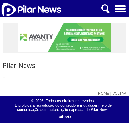
Pilar News
...
HOME
|
VOLTAR
© 2026. Todos os direitos reservados.
É proibida a reprodução do conteúdo em qualquer meio de
comunicação sem autorização expressa do Pilar News.