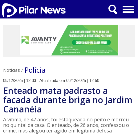
Polícia
Notícias
/
09/12/2025 | 12:33 - Atualizada em 09/12/2025 | 12:50
Enteado mata padrasto a
facada durante briga no Jardim
Cananéia
A vítima, de 47 anos, foi esfaqueada no peito e morreu
no quintal da casa; O enteado, de 26 anos, confessou o
crime, mas alegou ter agido em legítima defesa