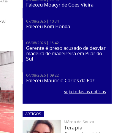
Futsal
Faleceu Moacyr de Goes Vieira
07/08/2026 | 10:34
 Sul
Faleceu Koiti Honda
06/08/2026 | 15:42
​Gerente é preso acusado de desviar
madeira de madeireira em Pilar do
Sul
04/08/2026 | 09:22
Faleceu Maurício Carlos da Paz
veja todas as notícias
ARTIGOS
Márcia de Souza
Terapia