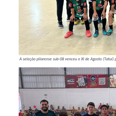
A seleção pilarense sub-08 venceu o XI de Agosto (Tatuí) 