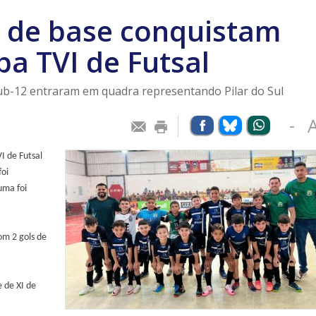
s de base conquistam
pa TVI de Futsal
ub-12 entraram em quadra representando Pilar do Sul
-
I de Futsal
foi
uma foi
om 2 gols de
 de XI de