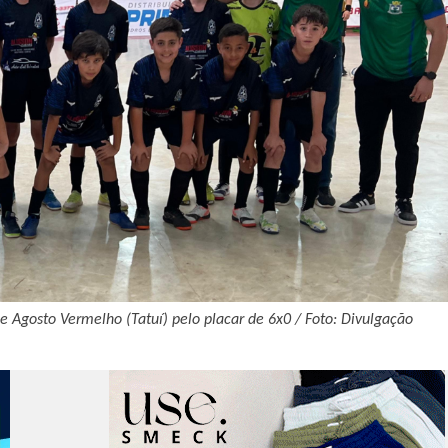
de Agosto Vermelho (Tatuí) pelo placar de 6x0 / Foto: Divulgação