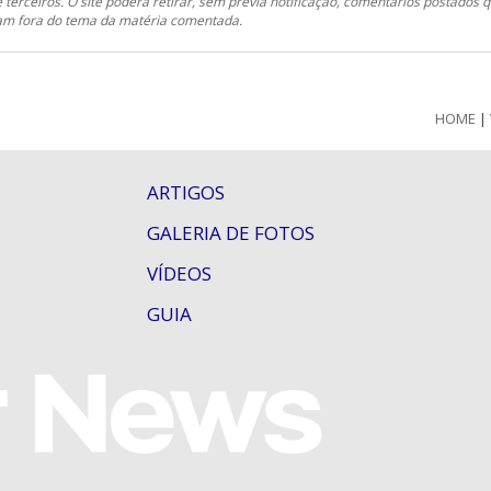
e terceiros. O site poderá retirar, sem prévia notificação, comentários postados 
ejam fora do tema da matéria comentada.
HOME
|
ARTIGOS
GALERIA DE FOTOS
VÍDEOS
GUIA