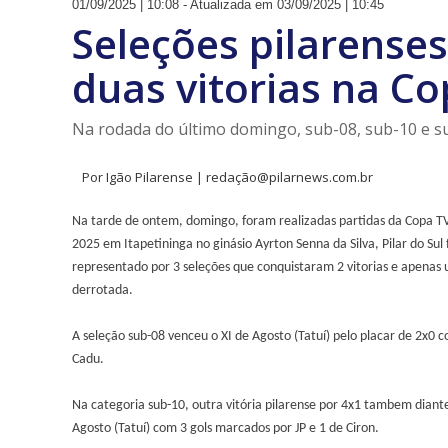
01/09/2025 | 10:08 - Atualizada em 03/09/2025 | 10:45
Seleções pilarense
duas vitorias na Co
Na rodada do último domingo, sub-08, sub-10 e s
Por Igão Pilarense | redação@pilarnews.com.br
Na tarde de ontem, domingo, foram realizadas partidas da Copa TV
2025 em Itapetininga no ginásio Ayrton Senna da Silva, Pilar do Sul 
representado por 3 seleções que conquistaram 2 vitorias e apenas 
derrotada.
A seleção sub-08 venceu o XI de Agosto (Tatuí) pelo placar de 2x0 c
Cadu.
Na categoria sub-10, outra vitória pilarense por 4x1 tambem diante
Agosto (Tatuí) com 3 gols marcados por JP e 1 de Ciron.