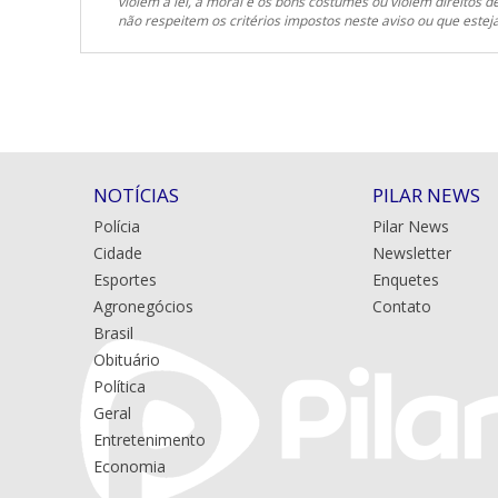
violem a lei, a moral e os bons costumes ou violem direitos d
não respeitem os critérios impostos neste aviso ou que est
NOTÍCIAS
PILAR NEWS
Polícia
Pilar News
Cidade
Newsletter
Esportes
Enquetes
Agronegócios
Contato
Brasil
Obituário
Política
Geral
Entretenimento
Economia