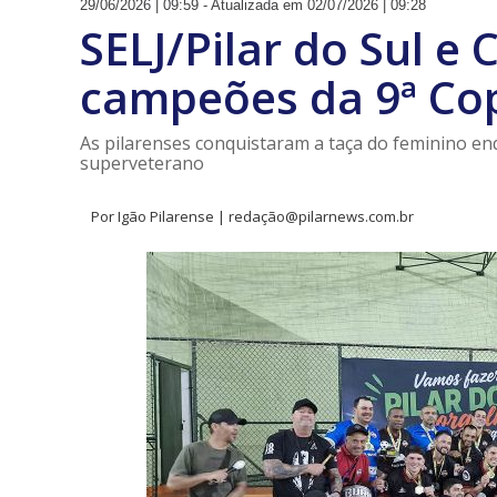
29/06/2026 | 09:59 - Atualizada em 02/07/2026 | 09:28
SELJ/Pilar do Sul e 
campeões da 9ª Cop
As pilarenses conquistaram a taça do feminino enq
superveterano
Por Igão Pilarense | redação@pilarnews.com.br