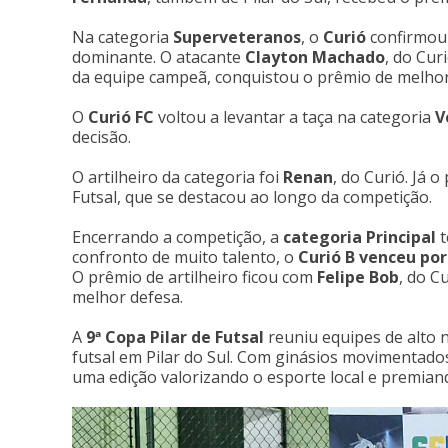
Na categoria
Superveteranos
, o
Curió
confirmou 
dominante. O atacante
Clayton Machado
, do Cur
da equipe campeã, conquistou o prêmio de melhor
O
Curió FC
voltou a levantar a taça na categoria
V
decisão.
O artilheiro da categoria foi
Renan
, do Curió. Já 
Futsal, que se destacou ao longo da competição.
Encerrando a competição, a
categoria Principal
t
confronto de muito talento, o
Curió B venceu por 
O prêmio de artilheiro ficou com
Felipe Bob
, do C
melhor defesa.
A
9ª Copa Pilar de Futsal
reuniu equipes de alto 
futsal em Pilar do Sul. Com ginásios movimentados
uma edição valorizando o esporte local e premian