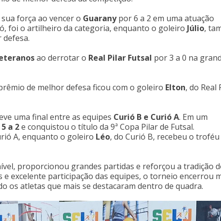
sua força ao vencer o
Guarany
por 6 a 2 em uma atuação
ió, foi o artilheiro da categoria, enquanto o goleiro
Júlio
, t
 defesa.
eteranos
ao derrotar o
Real Pilar Futsal
por 3 a 0 na gran
o prêmio de melhor defesa ficou com o goleiro
Elton
, do Real 
eve uma final entre as equipes
Curió B e Curió A
. Em um
5 a 2
e conquistou o título da 9ª Copa Pilar de Futsal.
urió A, enquanto o goleiro
Léo
, do Curió B, recebeu o troféu
nível, proporcionou grandes partidas e reforçou a tradição 
 e excelente participação das equipes, o torneio encerrou 
do os atletas que mais se destacaram dentro de quadra.