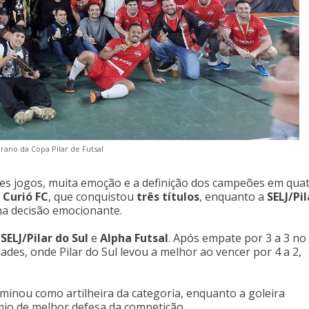
rano da Copa Pilar de Futsal
des jogos, muita emoção e a definição dos campeões em qua
o
Curió FC
, que conquistou
três títulos
, enquanto a
SELJ/Pil
ma decisão emocionante.
e
SELJ/Pilar do Sul
e
Alpha Futsal
. Após empate por 3 a 3 no
ades, onde Pilar do Sul levou a melhor ao vencer por 4 a 2,
minou como artilheira da categoria, enquanto a goleira
mio de melhor defesa da competição.