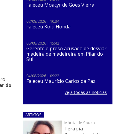
Faleceu Moacyr de Goes Vieira
07/08/2026 | 10:34
Faleceu Koiti Honda
06/08/2026 | 15:42
​Gerente é preso acusado de desviar
madeira de madeireira em Pilar do
Sul
04/08/2026 | 09:22
tro
Faleceu Maurício Carlos da Paz
ar do
veja todas as notícias
ARTIGOS
Márcia de Souza
Terapia