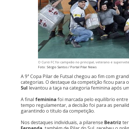
O Curió FC foi campeão no principal, veterano e supervete
Foto: Sérgio Santos / Portal Pilar News
A 9ª Copa Pilar de Futsal chegou ao fim com gran
categorias. O destaque da competição ficou para 
Sul
levantou a taça na categoria feminina após u
A final
feminina
foi marcada pelo equilíbrio entr
tempo regulamentar, a decisão foi para as penalid
garantindo o título da competição.
Nos destaques individuais, a pilarense
Beatriz
ter
Fernanda
, também de Pilar do Sul, recebeu o prê