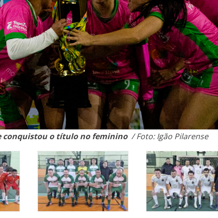
e conquistou o título no feminino
/ Foto: Igão Pilarense