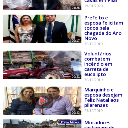
casas em Pilar
15/01/2020
01:25
Prefeito e
esposa felicitam
todos pela
chegada do Ano
Novo
00:17
30/12/2019
Voluntários
combatem
incêndio em
carreta de
eucalipto
00:31
30/12/2019
Marquinho e
esposa desejam
Feliz Natal aos
pilarenses
23/12/2019
00:33
Moradores
reclamam de