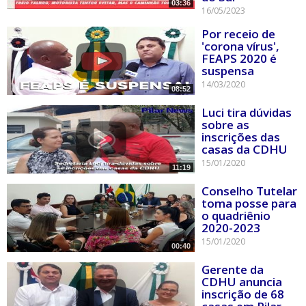
03:36
16/05/2023
Por receio de
'corona vírus',
FEAPS 2020 é
suspensa
14/03/2020
08:52
Luci tira dúvidas
sobre as
inscrições das
casas da CDHU
15/01/2020
11:19
Conselho Tutelar
toma posse para
o quadriênio
2020-2023
15/01/2020
00:40
Gerente da
CDHU anuncia
inscrição de 68