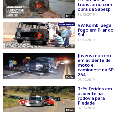
transtorno com
obra da Sabesp
18/12/2019
00:15
VW Kombi pega
fogo em Pilar do
Sul
16/12/2019
00:27
Jovens morrem
em acidente de
moto e
camionete na SP-
264
00:52
08/09/2019
Três feridos em
acidente na
rodovia para
Piedade
07/09/2019
01:56