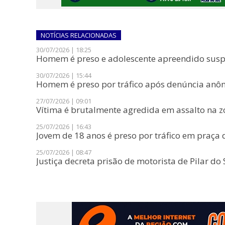
NOTÍCIAS
RELACIONADAS
30/07/2026 | 18:25
Homem é preso e adolescente apreendido suspei
30/07/2026 | 15:44
​Homem é preso por tráfico após denúncia anôn
27/07/2026 | 09:01
Vítima é brutalmente agredida em assalto na zo
25/07/2026 | 16:43
Jovem de 18 anos é preso por tráfico em praça 
25/07/2026 | 08:47
Justiça decreta prisão de motorista de Pilar d