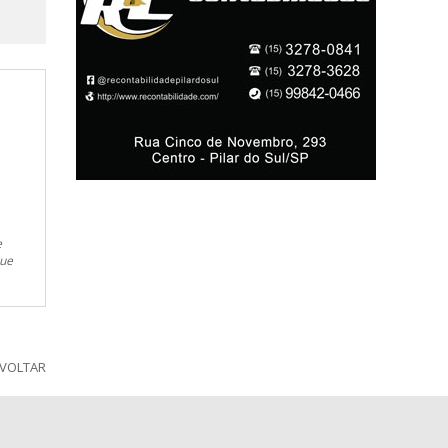
e
que
VOLTAR