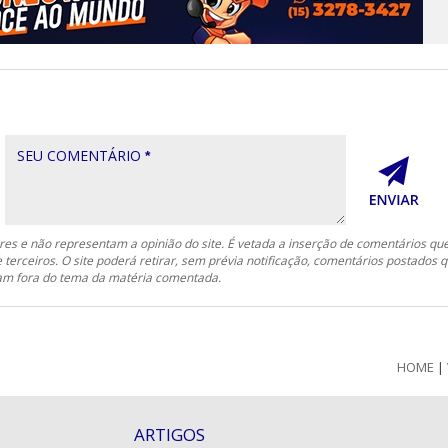
SEU COMENTÁRIO
*
es e não representam a opinião do site. É vetada a inserção de comentários qu
e terceiros. O site poderá retirar, sem prévia notificação, comentários postados 
ejam fora do tema da matéria comentada.
HOME
|
ARTIGOS