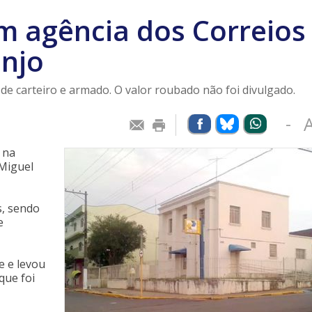
m agência dos Correios
anjo
de carteiro e armado. O valor roubado não foi divulgado.
-
 na
 Miguel
s, sendo
e
e e levou
que foi