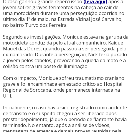
O caso ganhou grande repercussão
(leia aqui)
após a
jovem sofrer graves ferimentos na cabeça ao cair de
uma motocicleta durante uma perseguição ocorrida no
último dia 1º de maio, na Estrada Vicinal José Carvalho,
no bairro Turvo dos Ferreira.
Segundo as investigações, Monique estava na garupa da
motocicleta conduzida pelo atual companheiro, Kaíque
Maciel das Dores, quando passou a ser perseguida pelo
ex-namorado. Durante a perseguição, Nick teria puxado
a jovem pelos cabelos, provocando a queda da moto e a
colisão contra um poste de iluminação.
Com o impacto, Monique sofreu traumatismo craniano
grave e foi encaminhada em estado crítico ao Hospital
Regional de Sorocaba, onde permanece internada na
UTI.
Inicialmente, o caso havia sido registrado como acidente
de trânsito e o suspeito chegou a ser liberado após
prestar depoimento, já que o período de flagrante havia
terminado. No entanto, após a análise de vídeos,
mensagens de ameaça e demais provas reunidas pela