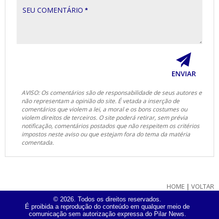
SEU COMENTÁRIO
*
AVISO: Os comentários são de responsabilidade de seus autores e
não representam a opinião do site. É vetada a inserção de
comentários que violem a lei, a moral e os bons costumes ou
violem direitos de terceiros. O site poderá retirar, sem prévia
notificação, comentários postados que não respeitem os critérios
impostos neste aviso ou que estejam fora do tema da matéria
comentada.
HOME
|
VOLTAR
© 2026. Todos os direitos reservados.
É proibida a reprodução do conteúdo em qualquer meio de
comunicação sem autorização expressa do Pilar News.