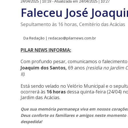
24/04/2025 | 10:19 - Atualizada em 24/04/2025 | 10:27
Faleceu José Joaqu
Sepultamento às 16 horas, Cemitério das Acácias
Da Redação | redacao@pilarnews.com.br
PILAR NEWS INFORMA:
Com profundo pesar,
comunicamos
o falecimento
Joaquim dos Santos,
69 anos
(residia no Jardim
II)
.
Está sendo velado no Velório Municipal e o sepul
ocorrerá às
16 horas
dessa quinta-feira (24/04) n
Jardim das Acácias.
Que sua memória permaneça viva em nossos corações
Deus conforte os familiares e amigos neste momento 
despedida!