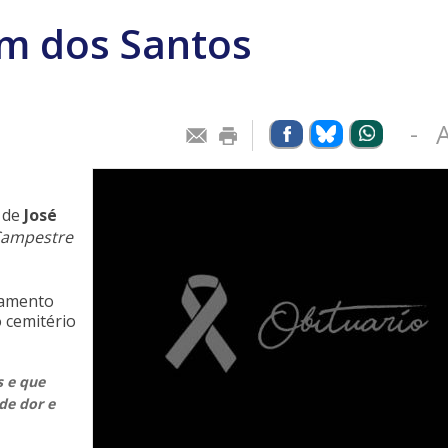
im dos Santos
-
 de
José
 Campestre
tamento
o cemitério
 e que
de dor e