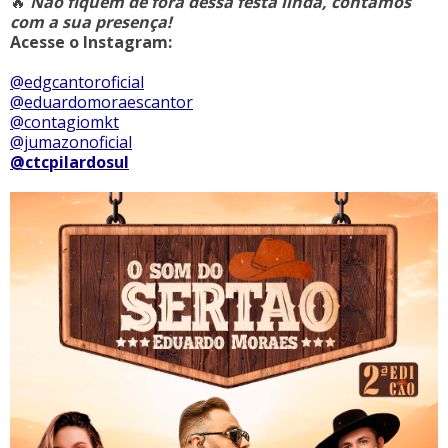
🔥
Não fiquem de fora dessa festa linda, contamos
com a sua presença!
Acesse o Instagram:
@edgcantoroficial
@eduardomoraescantor
@contagiomkt
@jumazonoficial
@ctcpilardosul