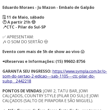
Eduardo Moraes
-
Ju Mazon -
Embalo de Galpão
🗓 11 de Maio, sábado
🕐 A partir 21h 🤠
📍CTC - Pilar do Sul-SP
✅ APRESENTAM:
🎶 O SOM DO SERTÃO 🤠
Evento com mais de 5h de show ao vivo
😱
📲
Reservas e Informações: (15) 99602-8756
GARANTA SEU INGRESSO:
https://www.sympla.com.br/o-
som-do-sertao-2-edicao---sab-1105---ctc-pilar-do-
sulsp__2442218
PONTOS DE VENDAS:
JOWI 2, TATU BAR, JOWI
CALÇADOS, COUNTRY STYLE (PILAR DO SUL) E JOWI
CALÇADOS (SALTO DE PIRAPORA E SÃO MIGUEL).