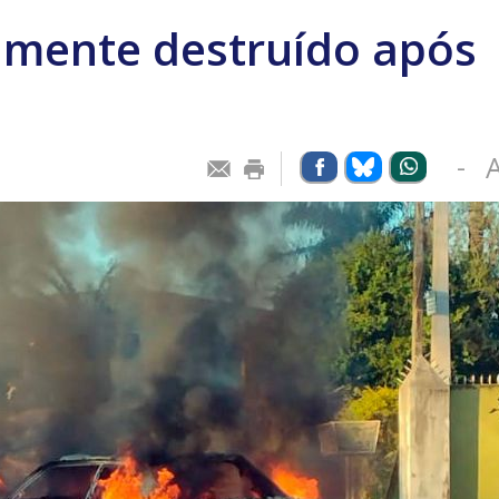
amente destruído após
b
-