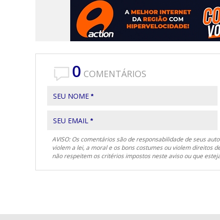
0
COMENTÁRIOS
SEU NOME
*
SEU EMAIL
*
AVISO: Os comentários são de responsabilidade de seus autor
violem a lei, a moral e os bons costumes ou violem direitos d
não respeitem os critérios impostos neste aviso ou que est