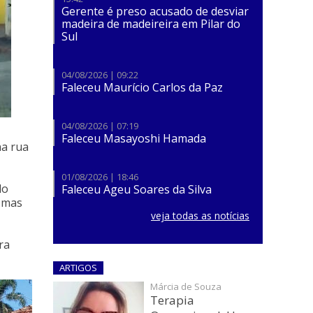
​Gerente é preso acusado de desviar
madeira de madeireira em Pilar do
Sul
04/08/2026 | 09:22
Faleceu Maurício Carlos da Paz
04/08/2026 | 07:19
Faleceu Masayoshi Hamada
a rua
01/08/2026 | 18:46
do
Faleceu Ageu Soares da Silva
, mas
veja todas as notícias
ra
ARTIGOS
Márcia de Souza
Terapia