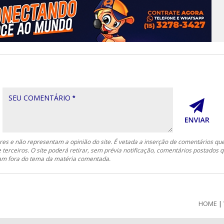
SEU COMENTÁRIO
*
es e não representam a opinião do site. É vetada a inserção de comentários qu
e terceiros. O site poderá retirar, sem prévia notificação, comentários postados 
ejam fora do tema da matéria comentada.
HOME
|