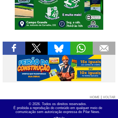
HOME
|
VOLTAR
© 2026. Todos os direitos reservados.
É proibida a reprodução do conteúdo em qualquer meio de
comunicação sem autorização expressa do Pilar News.